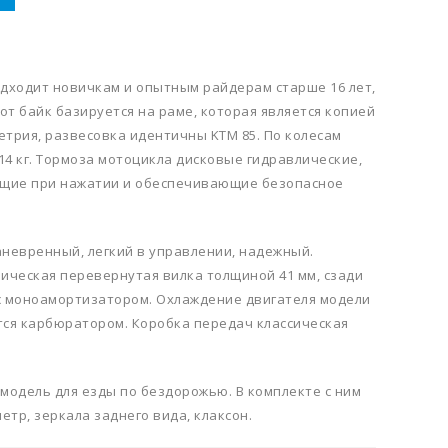
подходит новичкам и опытным райдерам старше 16 лет,
Этот байк базируется на раме, которая является копией
ометрия, развесовка идентичны KTM 85. По колесам
 114 кг. Тормоза мотоцикла дисковые гидравлические,
щие при нажатии и обеспечивающие безопасное
маневренный, легкий в управлении, надежный.
ическая перевернутая вилка толщиной 41 мм, сзади
с моноамортизатором. Охлаждение двигателя модели
тся карбюратором. Коробка передач классическая
 модель для езды по бездорожью. В комплекте с ним
етр, зеркала заднего вида, клаксон.