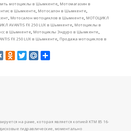
пить мотоциклы в Шымкенте
,
Мотомагазин в
антис в Шымкенте
,
Мотосалон в Шымкенте
,
кент
,
Мотосалон мотоциклов в Шымкенте
,
МОТОЦИКЛ
КЛ AVANTIS FX 250 LUX в Шымкенте
,
Мотоциклы в
осс в Шымкенте
,
Мотоциклы Эндуро в Шымкенте
,
TIS FX 250 LUX в Шымкенте
,
Продажа мотоциклов в
p
egram
acebook
VK
Odnoklassniki
Twitter
Mail.Ru
Отправить
зируется на раме, которая является копией KTM 85 16-
ла дисковые гидравлические, моментально