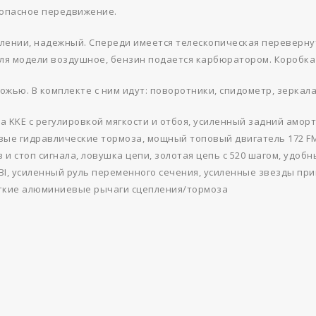
опасное передвижение.
авлении, надежный. Спереди имеется телескопическая переверну
ля модели воздушное, бензин подается карбюратором. Коробка 
ожью. В комплекте с ним идут: поворотники, спидометр, зеркала
 KKE с регулировкой мягкости и отбоя, усиленный задний аморт
вые гидравлические тормоза, мощный топовый двигатель 172 F
и стоп сигнала, ловушка цепи, золотая цепь с 520 шагом, удобн
I, усиленный руль переменного сечения, усиленные звезды прив
откие алюминиевые рычаги сцепления/тормоза