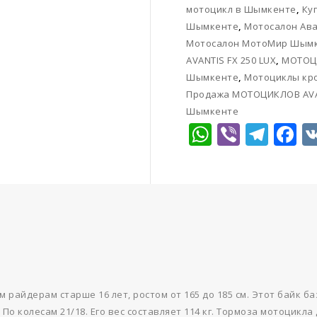
мотоцикл в Шымкенте
,
Ку
Шымкенте
,
Мотосалон Ав
Мотосалон МотоМир Шым
AVANTIS FX 250 LUX
,
МОТОЦИ
Шымкенте
,
Мотоциклы кр
Продажа МОТОЦИКЛОВ AVAN
Шымкенте
WhatsAp
Viber
Tel
F
 райдерам старше 16 лет, ростом от 165 до 185 см. Этот байк ба
. По колесам 21/18. Его вес составляет 114 кг. Тормоза мотоцик