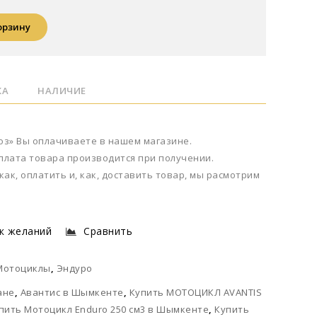
орзину
КА
НАЛИЧИЕ
оз» Вы оплачиваете в нашем магазине.
оплата товара производится при получении.
как, оплатить и, как, доставить товар, мы расмотрим
к желаний
Сравнить
Мотоциклы
,
Эндуро
ане
,
Авантис в Шымкенте
,
Купить МОТОЦИКЛ AVANTIS
пить Мотоцикл Enduro 250 см3 в Шымкенте
,
Купить