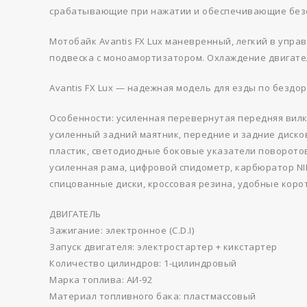
срабатывающие при нажатии и обеспечивающие без
Мотобайк Avantis FX Lux маневренный, легкий в упр
подвеска с моноамортизатором. Охлаждение двигате
Avantis FX Lux — надежная модель для езды по бездор
Особенности: усиленная перевернутая передняя вилка
усиленный задний маятник, передние и задние диско
пластик, светодиодные боковые указатели поворотов 
усиленная рама, цифровой спидометр, карбюратор NIB
спицованные диски, кроссовая резина, удобные кор
ДВИГАТЕЛЬ
Зажигание: электронное (C.D.I)
Запуск двигателя: электростартер + кикстартер
Количество цилиндров: 1-цилиндровый
Марка топлива: АИ-92
Материал топливного бака: пластмассовый