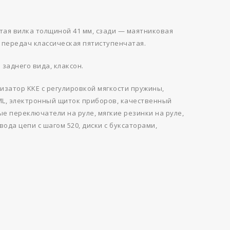
тая вилка толщиной 41 мм, сзади — маятниковая
передач классическая пятиступенчатая.
 заднего вида, клаксон.
изатор KKE с регулировкой мягкости пружины,
ML, электронный щиток приборов, качественный
ые переключатели на руле, мягкие резинки на руле,
ода цепи с шагом 520, диски с буксаторами,