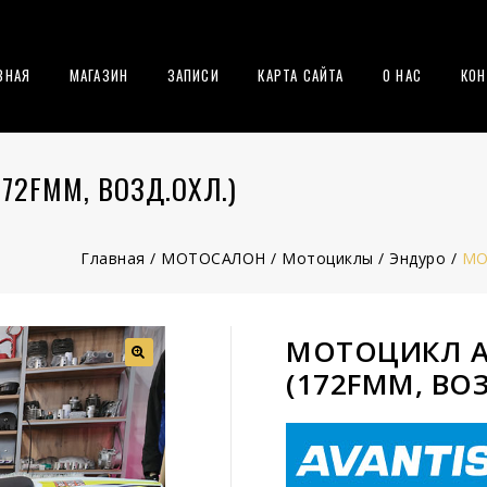
ВНАЯ
МАГАЗИН
ЗАПИСИ
КАРТА САЙТА
О НАС
КОН
172FMM, ВОЗД.ОХЛ.)
Главная
/
МОТОСАЛОН
/
Мотоциклы
/
Эндуро
/
МО
МОТОЦИКЛ AV
(172FMM, ВОЗ