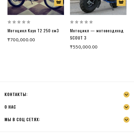
0
0
Мотоцикл Kayo T2 250 см3
Мотоцикл — мотовездеход
out
out
of
of
SCOUT 3
₸
700,000.00
5
5
₸
550,000.00
КОНТАКТЫ:
О НАС
МЫ В СОЦ СЕТЯХ: