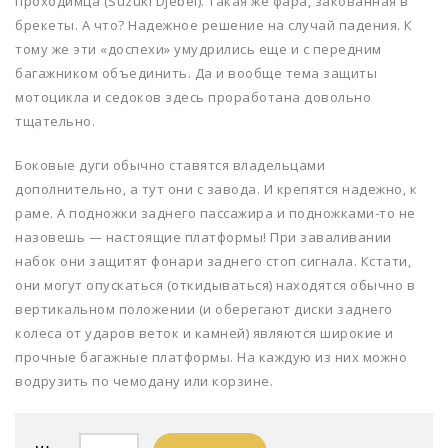
проходимца (Suzuki Djebel). Такая же фара, закованная в
брекеты. А что? Надежное решение на случай падения. К
тому же эти «доспехи» умудрились еще и с передним
багажником объединить. Да и вообще тема защиты
мотоцикла и седоков здесь проработана довольно
тщательно.
Боковые дуги обычно ставятся владельцами
дополнительно, а тут они с завода. И крепятся надежно, к
раме. А подножки заднего пассажира и подножками-то не
назовешь — настоящие платформы! При заваливании
набок они защитят фонари заднего стоп сигнала. Кстати,
они могут опускаться (откидываться) находятся обычно в
вертикальном положении (и оберегают диски заднего
колеса от ударов веток и камней) являются широкие и
прочные багажные платформы. На каждую из них можно
водрузить по чемодану или корзине.