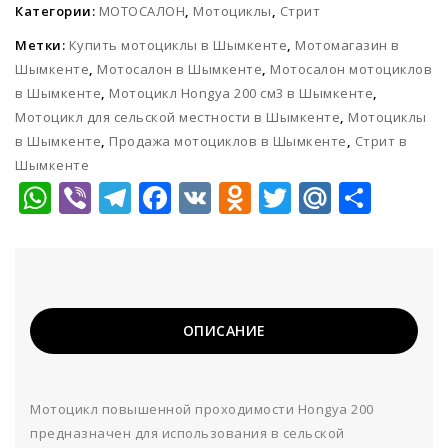
Категории:
МОТОСАЛОН
,
Мотоциклы
,
Стрит
Метки:
Купить мотоциклы в Шымкенте
,
Мотомагазин в
Шымкенте
,
Мотосалон в Шымкенте
,
Мотосалон мотоциклов
в Шымкенте
,
Мотоцикл Hongya 200 см3 в Шымкенте
,
Мотоцикл для сельской местности в Шымкенте
,
Мотоциклы
в Шымкенте
,
Продажа мотоциклов в Шымкенте
,
Стрит в
Шымкенте
WhatsApp
Viber
Telegram
Facebook
VK
Odnoklassni
Twitter
Mail.Ru
Отп
ОПИСАНИЕ
Мотоцикл повышенной проходимости Hongya 200
предназначен для использования в сельской