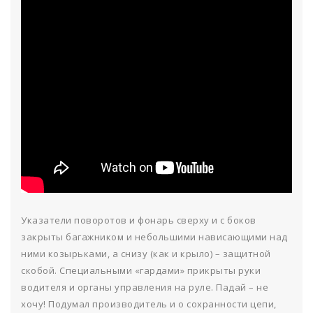
Указатели поворотов и фонарь сверху и с боков
закрыты багажником и небольшими нависающими над
ними козырьками, а снизу (как и крыло) – защитной
скобой. Специальными «гардами» прикрыты руки
водителя и органы управления на руле. Падай – не
хочу! Подумал производитель и о сохранности цепи,