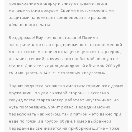
предохранив ее сверху и снизу от грязи и песка
металлическим кожухом. Своими многочисленными
защитами напоминает средневекового рыцаря,
облаченного в латы.
Бездорожье! Ему точно нестрашно! Помимо
электрического стартера, привычного на современной
мототехнике, мотоцикл оснащен еще и кик-стартером,
а значит, севший аккумулятор проблемой никогда не
станет. Двигатель одноцилиндровый объемом 200 куб.
см и мощностью 14 л. с., с тросовым «подсосом».
Задняя подвеска оснащена амортизаторами аж с двумя
пружинами , по два с каждой стороны. Несколько
секунд после старта мотор работает неустойчиво, но,
чуть прогревшись, урчит ровно. Передачи можно
переключать как носком, так и пяткой – это важно при
езде по грязи и в грубой обуви. Номер выбранной
передачи высвечивается на приборном щитке – тоже