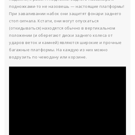
подножками-то не назовешь — настоящие платформы!
При заваливании набок они защитят фонари заднего
стоп сигнала. Кстати, они могут опускаться
(откидываться) находятся обычно в вертикальном
положении (и оберегают диски заднего колеса от
ударов веток и камней) являются широкие и прочные
багажные платформы. На каждую из них можно
водрузить по чемодану или корзине.