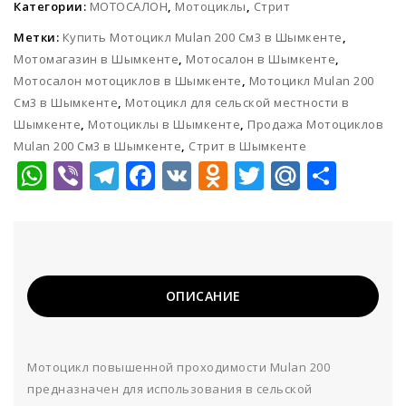
Категории:
МОТОСАЛОН
,
Мотоциклы
,
Стрит
Метки:
Купить Мотоцикл Mulan 200 См3 в Шымкенте
,
Мотомагазин в Шымкенте
,
Мотосалон в Шымкенте
,
Мотосалон мотоциклов в Шымкенте
,
Мотоцикл Mulan 200
См3 в Шымкенте
,
Мотоцикл для сельской местности в
Шымкенте
,
Мотоциклы в Шымкенте
,
Продажа Мотоциклов
Mulan 200 См3 в Шымкенте
,
Стрит в Шымкенте
WhatsApp
Viber
Telegram
Facebook
VK
Odnoklassni
Twitter
Mail.Ru
Отп
ОПИСАНИЕ
Мотоцикл повышенной проходимости Mulan 200
предназначен для использования в сельской