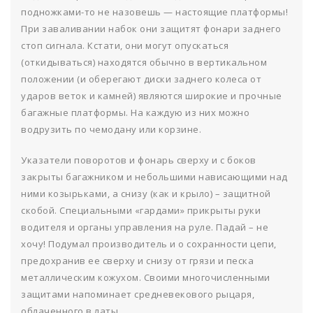
подножками-то не назовешь — настоящие платформы!
При заваливании набок они защитят фонари заднего
стоп сигнала. Кстати, они могут опускаться
(откидываться) находятся обычно в вертикальном
положении (и оберегают диски заднего колеса от
ударов веток и камней) являются широкие и прочные
багажные платформы. На каждую из них можно
водрузить по чемодану или корзине.
Указатели поворотов и фонарь сверху и с боков
закрыты багажником и небольшими нависающими над
ними козырьками, а снизу (как и крыло) – защитной
скобой. Специальными «гардами» прикрыты руки
водителя и органы управления на руле. Падай – не
хочу! Подумал производитель и о сохранности цепи,
предохранив ее сверху и снизу от грязи и песка
металлическим кожухом. Своими многочисленными
защитами напоминает средневекового рыцаря,
облаченного в латы.