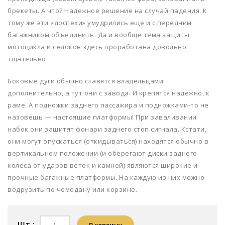
брекеты. А что? Надежное решение на случай падения. К
тому же эти «доспехи» умудрились еще и с передним
багажником объединить. Да и вообще тема защиты
мотоцикла и седоков здесь проработана довольно
тщательно.
Боковые дуги обычно ставятся владельцами
дополнительно, а тут они с завода. И крепятся надежно, к
раме. А подножки заднего пассажира и подножками-то не
назовешь — настоящие платформы! При заваливании
набок они защитят фонари заднего стоп сигнала. Кстати,
они могут опускаться (откидываться) находятся обычно в
вертикальном положении (и оберегают диски заднего
колеса от ударов веток и камней) являются широкие и
прочные багажные платформы. На каждую из них можно
водрузить по чемодану или корзине.
Шт.:
В корзину